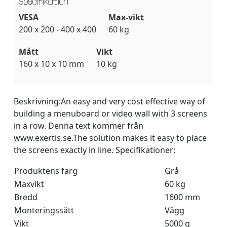
Specifikation
VESA
Max-vikt
200 x 200 - 400 x 400
60 kg
Mått
Vikt
160 x 10 x 10 mm
10 kg
Beskrivning:
An easy and very cost effective way of
building a menuboard or video wall with 3 screens
in a row. Denna text kommer från
www.exertis.se.The solution makes it easy to place
the screens exactly in line.
Specifikationer:
Produktens färg
Grå
Maxvikt
60 kg
Bredd
1600 mm
Monteringssätt
Vägg
Vikt
5000 g