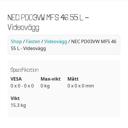
NEC PD03VW MFS 46 55 L -
Videovägg
Shop
/
Fästen
/
Videovägg
/ NEC PD03VW MFS 46
55 L - Videovägg
Specifikation
VESA
Max-vikt
Mått
0 x 0 - 0 x 0
0 kg
0 x 0 x 0 mm
Vikt
15.3 kg