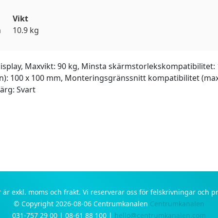
Vikt
m
10.9 kg
display, Maxvikt: 90 kg, Minsta skärmstorlekskompatibilitet:
in): 100 x 100 mm, Monteringsgränssnitt kompatibilitet (ma
färg: Svart
 är exkl. moms och frakt. Vi reserverar oss för felskrivningar och p
© Copyright 2026-08-06 Centrumkanalen
Centrumkanalen
031-757 29 00 | 08-61 88 100 |
hello@centrumkanalen.com