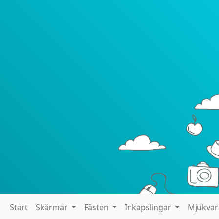
Start
Skärmar
Fästen
Inkapslingar
Mjukva