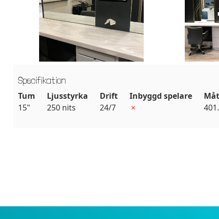
Specifikation
Tum
Ljusstyrka
Drift
Inbyggd spelare
Måt
15"
250 nits
24/7
401.