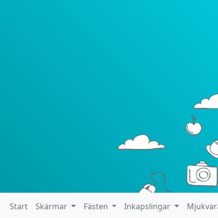
Start
Skärmar
Fästen
Inkapslingar
Mjukva